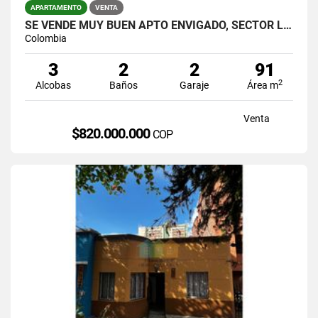
APARTAMENTO
VENTA
SE VENDE MUY BUEN APTO ENVIGADO, SECTOR LA ABADIA,UNIDAD MUY COMPLETA.
Colombia
3
2
2
91
2
Alcobas
Baños
Garaje
Área m
Venta
$820.000.000
COP