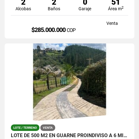
2
2
0
51
2
Alcobas
Baños
Garaje
Área m
Venta
$285.000.000
COP
LOTE / TERRENO
VENTA
LOTE DE 500 M2 EN GUARNE PROINDIVISO A 6 MINUTOS DE LA AUTOPISTA