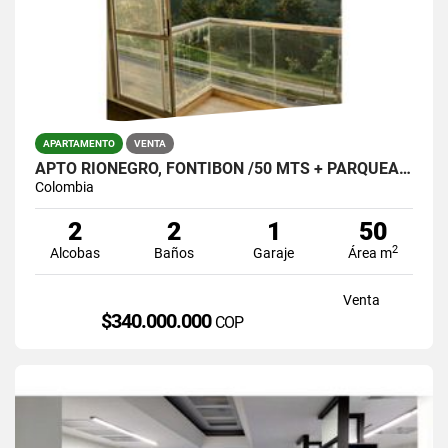
APARTAMENTO
VENTA
APTO RIONEGRO, FONTIBON /50 MTS + PARQUEADERO Y ÚTIL $340.000.000
Colombia
2
2
1
50
2
Alcobas
Baños
Garaje
Área m
Venta
$340.000.000
COP