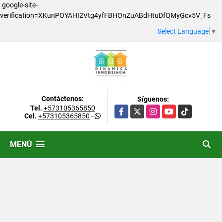
google-site-
verification=XKunPOYAHI2Vtg4yfFBHOnZuABdHtuDfQMyGcv5V_Fs
Select Language
▼
Contáctenos:
Síguenos:
Tel.
+573105365850
Facebook
X
Instagram
YouTube
TikTok
Cel.
+573105365850
-
MENÚ