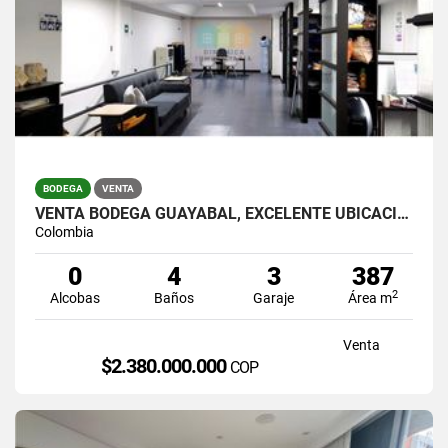
BODEGA
VENTA
VENTA BODEGA GUAYABAL, EXCELENTE UBICACION EN MALL INDUSTRIAL
Colombia
0
4
3
387
2
Alcobas
Baños
Garaje
Área m
Venta
$2.380.000.000
COP