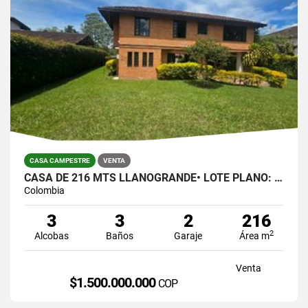
CASA CAMPESTRE
VENTA
CASA DE 216 MTS LLANOGRANDE• LOTE PLANO: 823 MTS $1.500.000.00
Colombia
3
3
2
216
2
Alcobas
Baños
Garaje
Área m
Venta
$1.500.000.000
COP