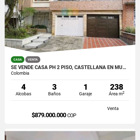
CASA
VENTA
SE VENDE CASA PH 2 PISO, CASTELLANA EN MUY BUEN ESTADO PARA VIVIR.
Colombia
4
3
1
238
2
Alcobas
Baños
Garaje
Área m
Venta
$879.000.000
COP