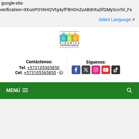
google-site-
verification=XKunPOYAHI2Vtg4yfFBHOnZuABdHtuDfQMyGcv5V_Fs
Select Language
▼
Contáctenos:
Síguenos:
Tel.
+573105365850
Facebook
X
Instagram
YouTube
TikTok
Cel.
+573105365850
-
MENÚ