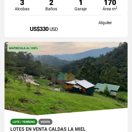
3
2
1
170
2
Alcobas
Baños
Garaje
Área m
Alquiler
US$330
USD
MATRICULA AL 100%
LOTE / TERRENO
VENTA
LOTES EN VENTA CALDAS LA MIEL