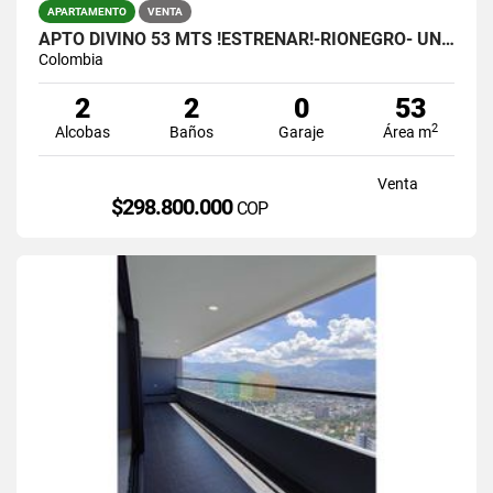
APARTAMENTO
VENTA
APTO DIVINO 53 MTS !ESTRENAR!-RIONEGRO- UNIDAD COMPLETA.- $298.800.000
Colombia
2
2
0
53
2
Alcobas
Baños
Garaje
Área m
Venta
$298.800.000
COP