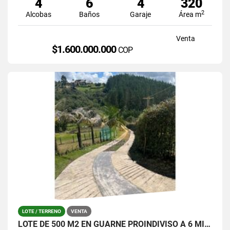
4
6
4
320
2
Alcobas
Baños
Garaje
Área m
Venta
$1.600.000.000
COP
LOTE / TERRENO
VENTA
LOTE DE 500 M2 EN GUARNE PROINDIVISO A 6 MINUTOS DE LA AUTOPISTA