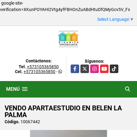
google-site-
verification=XKunPOYAHI2Vtg4yfFBHOnZuABdHtuDfQMyGcv5V_Fs
Select Language
▼
Contáctenos:
Síguenos:
Tel.
+573105365850
Facebook
X
Instagram
YouTube
TikTok
Cel.
+573105365850
-
MENÚ
VENDO APARTAESTUDIO EN BELEN LA
PALMA
Código.
10067442