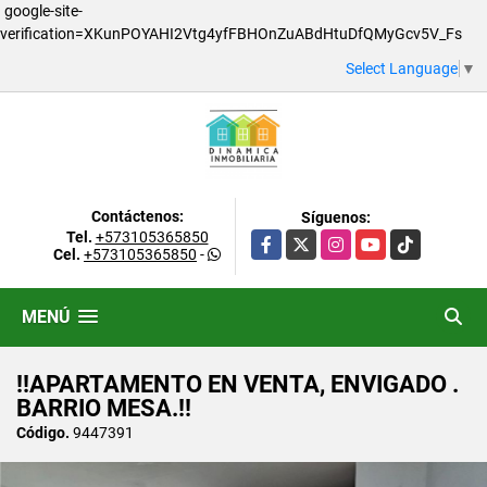
google-site-
verification=XKunPOYAHI2Vtg4yfFBHOnZuABdHtuDfQMyGcv5V_Fs
Select Language
▼
Contáctenos:
Síguenos:
Tel.
+573105365850
Facebook
X
Instagram
YouTube
TikTok
Cel.
+573105365850
-
MENÚ
!!APARTAMENTO EN VENTA, ENVIGADO .
BARRIO MESA.!!
Código.
9447391