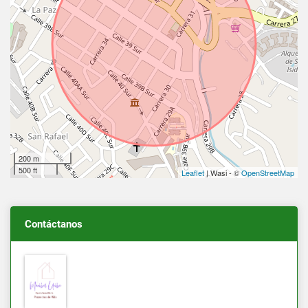
200 m
500 ft
Leaflet
| Wasi - ©
OpenStreetMap
Contáctanos