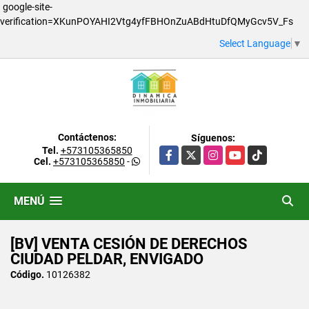
google-site-
verification=XKunPOYAHI2Vtg4yfFBHOnZuABdHtuDfQMyGcv5V_Fs
Select Language
▼
Contáctenos:
Síguenos:
Tel.
+573105365850
Facebook
X
Instagram
YouTube
TikTok
Cel.
+573105365850
-
MENÚ
[BV] VENTA CESIÓN DE DERECHOS
CIUDAD PELDAR, ENVIGADO
Código.
10126382