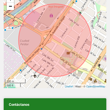
−
200 m
500 ft
Leaflet
| Wasi - ©
OpenStreetMap
Contáctanos