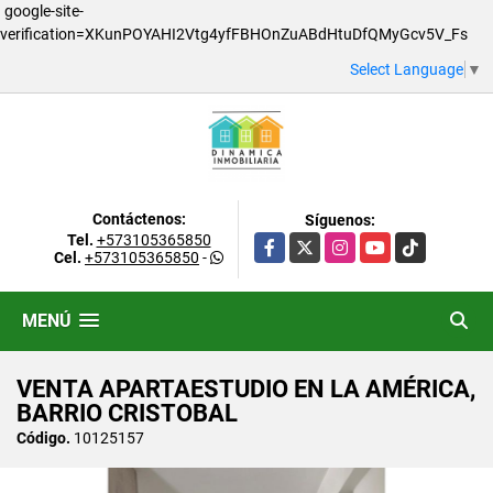
google-site-
verification=XKunPOYAHI2Vtg4yfFBHOnZuABdHtuDfQMyGcv5V_Fs
Select Language
▼
Contáctenos:
Síguenos:
Tel.
+573105365850
Facebook
X
Instagram
YouTube
TikTok
Cel.
+573105365850
-
MENÚ
VENTA APARTAESTUDIO EN LA AMÉRICA,
BARRIO CRISTOBAL
Código.
10125157