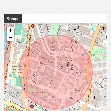
Mapa
+
−