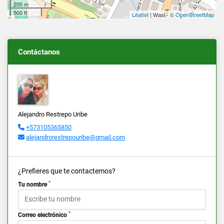
200 m
500 ft
Leaflet
| Wasi - ©
OpenStreetMap
Contáctanos
Alejandro Restrepo Uribe
+573105365850
alejandrorestrepouribe@gmail.com
¿Prefieres que te contactemos?
*
Tu nombre
*
Correo electrónico