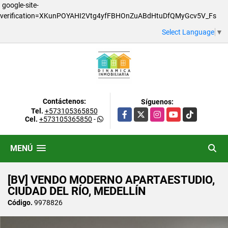
google-site-
verification=XKunPOYAHI2Vtg4yfFBHOnZuABdHtuDfQMyGcv5V_Fs
Select Language
▼
Contáctenos:
Síguenos:
Tel.
+573105365850
Facebook
X
Instagram
YouTube
TikTok
Cel.
+573105365850
-
MENÚ
[BV] VENDO MODERNO APARTAESTUDIO,
CIUDAD DEL RÍO, MEDELLÍN
Código.
9978826