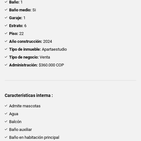
Baño:
1
Baño medio:
Si
Garaje:
1
Estrato:
6
Piso:
22
Año construcción:
2024
Tipo de inmueble:
Apartaestudio
Tipo de negocio:
Venta
Administración:
$360.000 COP
Características interna :
Admite mascotas
Agua
Balcón
Baño auxiliar
Baño en habitación principal