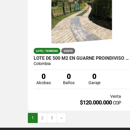
LOTE / TERRENO
VENTA
LOTE DE 500 M2 EN GUARNE PROINDIVISO A 6 MINUTOS DE LA AUTOPISTA
Colombia
0
0
0
Alcobas
Baños
Garaje
Venta
$120.000.000
COP
Siguiente
1
2
3
»