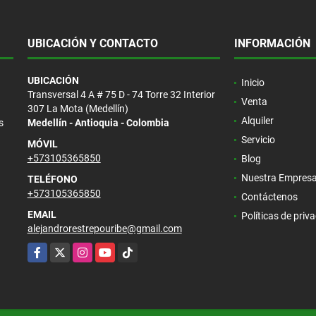
UBICACIÓN Y CONTACTO
INFORMACIÓN
UBICACIÓN
Inicio
Transversal 4 A # 75 D - 74 Torre 32 Interior
Venta
307 La Mota (Medellín)
Alquiler
s
Medellín - Antioquia - Colombia
Servicio
MÓVIL
+573105365850
Blog
Nuestra Empres
TELÉFONO
+573105365850
Contáctenos
EMAIL
Políticas de priv
alejandrorestrepouribe@gmail.com
Facebook
X
Instagram
YouTube
TikTok