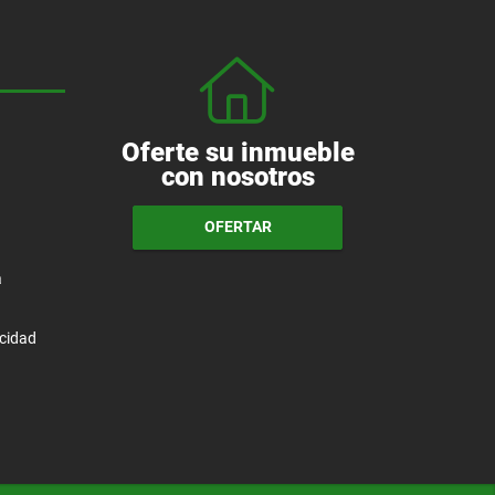
Oferte su inmueble
con nosotros
OFERTAR
a
acidad