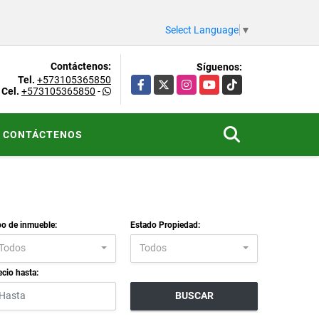
Select Language
▼
Contáctenos:
Síguenos:
Tel.
+573105365850
Facebook
X
Instagram
YouTube
TikTok
Cel.
+573105365850
-
CONTÁCTENOS
po de inmueble:
Estado Propiedad:
Todos
Todos
ecio hasta:
BUSCAR