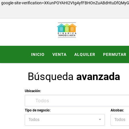
google-site-verification=XKunPOYAHI2Vtg4yfFBHOnZuABdHtuDfQMy
INICIO
VENTA
ALQUILER
PERMUTAR
Búsqueda
avanzada
Ubicación:
Tipo de negocio:
Alcobas:
Todos
Todos