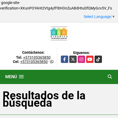
google-site-
verification=XKunPOYAHI2Vtg4yfFBHOnZuABdHtuDfQMyGcv5V_Fs
Select Language
▼
Contáctenos:
Síguenos:
Tel.
+573105365850
Facebook
X
Instagram
YouTube
TikTok
Cel.
+573105365850
-
MENÚ
Resultados de la
búsqueda