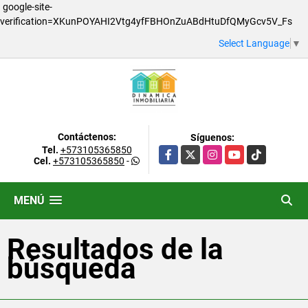
google-site-
verification=XKunPOYAHI2Vtg4yfFBHOnZuABdHtuDfQMyGcv5V_Fs
Select Language
▼
Contáctenos:
Síguenos:
Tel.
+573105365850
Facebook
X
Instagram
YouTube
TikTok
Cel.
+573105365850
-
MENÚ
Resultados de la
búsqueda